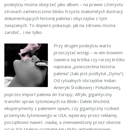
podejściu można obejrzeć jako album – na prawie czterystu
stronach zamieszczono blisko trzysta znakomitych ilustracji
dokumentujących historię palenia i obyczajów z tym
związanych. To dopiero pokazuje, jak na zdrowiu można
zarobić… i nie tylko.
Przy drugim podejściu warto
przeczytać wstęp – w nim bowiem
zawiera się krótka czy raczej krótko
napisana „powszechna historia
palenia” (taki jest podtytuł „Dymu”).
Od rytualnych obrzędów Indian
Ameryki Środkowej i Południowej,
poprzez import palenia do Europy, Afryki, gigantyczny
transfer upraw tytoniowych na Bliski i Daleki Wschód,
eksperymenty z paleniem opium, czy gigantyczny rozkwit
przemysłu tytoniowego w USA, wpierany przez reklamę,
początkowo nawet…naukę, a znienawidzony przez obecne
już w XIX stuleciu rozmaite ligi i kluby antynikotynowe.