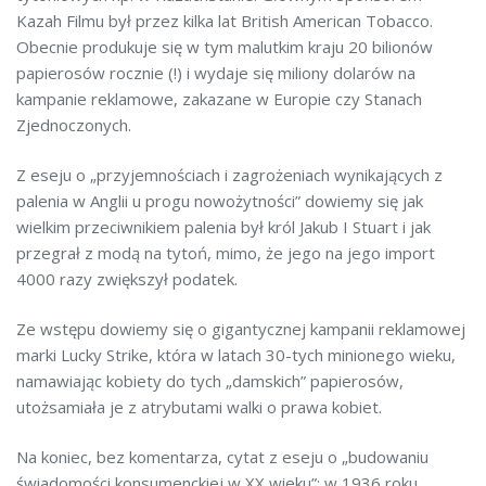
Kazah Filmu był przez kilka lat British American Tobacco.
Obecnie produkuje się w tym malutkim kraju 20 bilionów
papierosów rocznie (!) i wydaje się miliony dolarów na
kampanie reklamowe, zakazane w Europie czy Stanach
Zjednoczonych.
Z eseju o „przyjemnościach i zagrożeniach wynikających z
palenia w Anglii u progu nowożytności” dowiemy się jak
wielkim przeciwnikiem palenia był król Jakub I Stuart i jak
przegrał z modą na tytoń, mimo, że jego na jego import
4000 razy zwiększył podatek.
Ze wstępu dowiemy się o gigantycznej kampanii reklamowej
marki Lucky Strike, która w latach 30-tych minionego wieku,
namawiając kobiety do tych „damskich” papierosów,
utożsamiała je z atrybutami walki o prawa kobiet.
Na koniec, bez komentarza, cytat z eseju o „budowaniu
świadomości konsumenckiej w XX wieku”; w 1936 roku