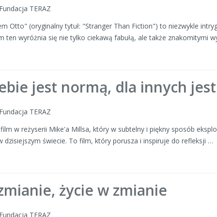
: Fundacja TERAZ
 Otto" (oryginalny tytuł: "Stranger Than Fiction") to niezwykle intry
m ten wyróżnia się nie tylko ciekawą fabułą, ale także znakomitymi w
iebie jest normą, dla innych je
: Fundacja TERAZ
ilm w reżyserii Mike'a Millsa, który w subtelny i piękny sposób eksplo
 dzisiejszym świecie. To film, który porusza i inspiruje do refleksji …
mianie, życie w zmianie
: Fundacja TERAZ