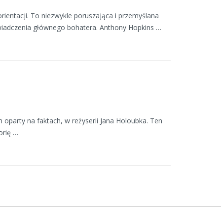
orientacji. To niezwykle poruszająca i przemyślana
wiadczenia głównego bohatera. Anthony Hopkins …
oparty na faktach, w reżyserii Jana Holoubka. Ten
orię …