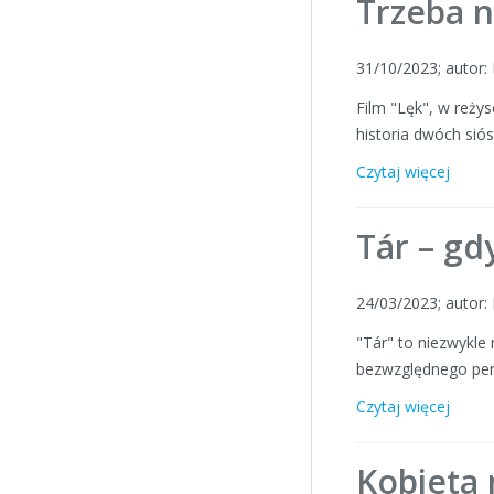
Trzeba n
31/10/2023; autor
Film "Lęk", w reży
historia dwóch sió
Czytaj więcej
Tár – gd
24/03/2023; autor
"Tár" to niezwykle
bezwzględnego perf
Czytaj więcej
Kobieta 