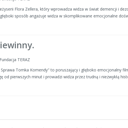
reżyserii Flora Zellera, który wprowadza widza w świat demencji i dez
w głęboki sposób angażuje widza w skomplikowane emocjonalne doś
iewinny.
: Fundacja TERAZ
i. Sprawa Tomka Komendy" to poruszający i głęboko emocjonalny film 
ę od pierwszych minut i prowadzi widza przez trudną i niezwykłą hist