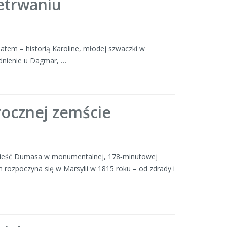
zetrwaniu
tem – historią Karoline, młodej szwaczki w
udnienie u Dagmar, …
rocznej zemście
 powieść Dumasa w monumentalnej, 178‑minutowej
lm rozpoczyna się w Marsylii w 1815 roku – od zdrady i