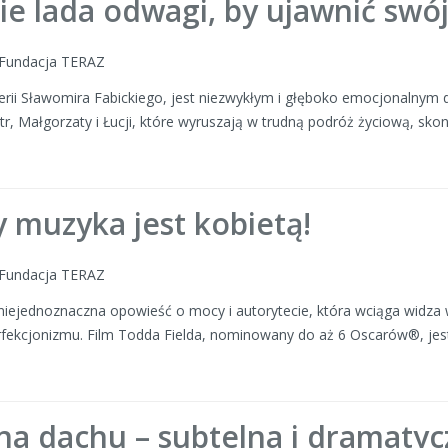
ie lada odwagi, by ujawnić swój
: Fundacja TERAZ
serii Sławomira Fabickiego, jest niezwykłym i głęboko emocjonalnym d
str, Małgorzaty i Łucji, które wyruszają w trudną podróż życiową, sk
y muzyka jest kobietą!
: Fundacja TERAZ
 niejednoznaczna opowieść o mocy i autorytecie, która wciąga widza
ekcjonizmu. Film Todda Fielda, nominowany do aż 6 Oscarów®, jest
na dachu – subtelna i dramatyc