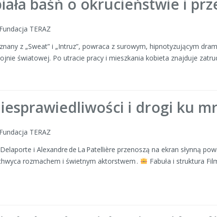
iała baśń o okrucieństwie i pr
: Fundacja TERAZ
nany z „Sweat” i „Intruz”, powraca z surowym, hipnotyzującym drama
jnie światowej. Po utracie pracy i mieszkania kobieta znajduje zatr
iesprawiedliwości i drogi ku m
: Fundacja TERAZ
 Delaporte i Alexandre de La Patellière przenoszą na ekran słynną
zachwyca rozmachem i świetnym aktorstwem .
Fabuła i struktura Fi