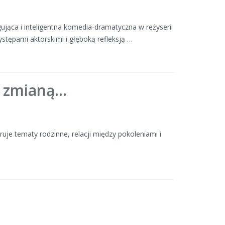
gująca i inteligentna komedia-dramatyczna w reżyserii
ystępami aktorskimi i głęboką refleksją …
st zmianą…
ruje tematy rodzinne, relacji między pokoleniami i