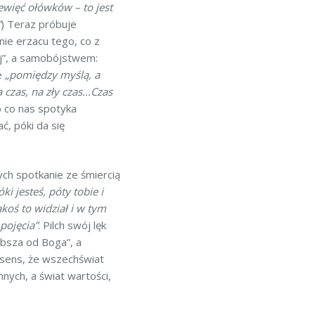
iewięć ołówków – to jest
”
) Teraz próbuje
nie erzacu tego, co z
ej”, a samobójstwem:
e
„pomiędzy myślą, a
 czas, na zły czas…Czas
 co nas spotyka
ć, póki da się
ych spotkanie ze śmiercią
i jesteś, póty tobie i
koś to widział i w tym
pojęcia”
. Pilch swój lęk
ębsza od Boga”, a
 sens, że wszechświat
nnych, a świat wartości,