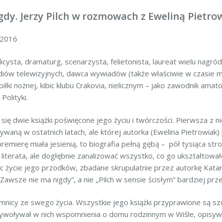
gdy. Jerzy Pilch w rozmowach z Eweliną Pietro
 2016
licysta, dramaturg, scenarzysta, felietonista, laureat wielu nagród 
diów telewizyjnych, dawca wywiadów (także właściwie w czasie m
piłki nożnej, kibic klubu Crakovia, nielicznym – jako zawodnik amat
Polityki.
się dwie książki poświęcone jego życiu i twórczości. Pierwsza z 
ywaną w ostatnich latach, ale której autorka (Ewelina Pietrowiak)
premierę miała jesienią, to biografia pełną gębą – pół tysiąca s
literata, ale dogłębnie zanalizować wszystko, co go ukształtowało
c życie jego przodków, zbadane skrupulatnie przez autorkę Kata
„Zawsze nie ma nigdy”, a nie „Pilch w sensie ścisłym” bardziej pr
ajemnicy ze swego życia. Wszystkie jego książki przyprawione są s
rzywoływał w nich wspomnienia o domu rodzinnym w Wiśle, opisyw