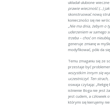
układał ulubione wieczn
prawie wieczność (…) jak
skonstruować nową strukt
konieczności się nie wró
„Nie ma dnia, żebym o t
uderzeniem w samego sie
trzeba – choć on nieubła
generuje zmianę w myślen
modyfikować, póki da się 
Temu zmaganiu się ze sob
przestaje być probleme
wszystkim innym się wyda
uczestniczył. Ten strach,
oswaja czytając „Religię
istnienie Boga nie jest
jest cudem, a człowiek ot
którymi się kierujemy ni