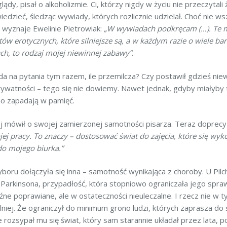
dy, pisał o alkoholizmie. Ci, którzy nigdy w życiu nie przeczytali 
edzieć, śledząc wywiady, których rozlicznie udzielał. Choć nie ws
 wyznaje Ewelinie Pietrowiak:
„W wywiadach podkręcam (…). Te 
w erotycznych, które silniejsze są, a w każdym razie o wiele ba
ch, to rodzaj mojej niewinnej zabawy”
.
a na pytania tym razem, ile przemilcza? Czy postawił gdzieś niew
prywatności – tego się nie dowiemy. Nawet jednak, gdyby miałyby 
o zapadają w pamięć.
iej mówił o swojej zamierzonej samotności pisarza. Teraz doprec
ej pracy. To znaczy – dostosować świat do zajęcia, które się wykon
o mojego biurka.”
boru dołączyła się inna – samotność wynikająca z choroby. U Pilch
rkinsona, przypadłość, która stopniowo ograniczała jego sprawn
źne poprawiane, ale w ostateczności nieuleczalne. I rzecz nie w t
lniej. Że ograniczył do minimum grono ludzi, których zaprasza do 
 rozsypał mu się świat, który sam starannie układał przez lata, p