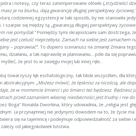
e pióra i notesy, czy teraz zatemperowane ołówki
(„trzydzieści dz
 masz je na biurku, dają gwarancję długiej perspektywy życiowej.
urę codziennej egzystencji w taki sposób, by nie stanowiła jedy
ci. I szarpie się między tą „gwarancją długiej perspektywy życiow
ym nie pomyślał.”
Pomiędzy tymi skrajnościami sam dostrzega, ż
bie jest czeluść nieprzebyta. Zamach na siebie jest zamachem na
gany – poprawiać”.
To dopiero scenariusz na zmianę! Zmiana tego
iu, działaniu, a tak naprawdę w planowaniu… póki da się poprawia
myśleć, że jest to w zasięgu mojej lub innej ręki…
ą towarzyszy lęk eschatologiczny, tak bliski wszystkim, dla któr
m abstrakcyjnym:
„Możesz mówić, że tęsknisz za nicością, ale dopók
je, że w momencie śmierci i po śmierci też będziesz. Będziesz ja
 strach przed zaznaniem własnej nieobecności jest trudny i nie do 
 bez Boga” Ronalda Dworkina, który udowadnia, że „religia jest gł
 żadnym (a przynajmniej nie jedynym) dowodem na to, że życie ma
wiera się na tajemnicę i podejmuje odpowiedzialność za siebie i i
e zależy od jakiegokolwiek bóstwa.