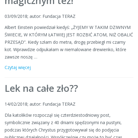
magicznym też!
03/09/2018; autor: Fundacja TERAZ
Albert Einstein powiedział kiedyś: „ŻYJEMY W TAKIM DZIWNYM
ŚWIECIE, W KTÓRYM ŁATWIEJ JEST ROZBIĆ ATOM, NIŻ OBALIĆ
PRZESĄD”. Kiedy szłam do metra, drogę przebiegł mi czarny
kot. Wprawdzie odpukałam w niemalowane drewienko, które
zawsze noszę …
Czytaj więcej
Lek na całe zło??
14/02/2018; autor: Fundacja TERAZ
Dla katolików rozpoczął się czterdziestodniowy post,
symbolicznie związany z 40 dniami spędzonymi na pustyni,
podczas których Chrystus przygotowywał się do podjęcia
publicznej działalności. Współcześnie czy może to być czas