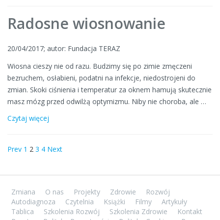
Radosne wiosnowanie
20/04/2017; autor: Fundacja TERAZ
Wiosna cieszy nie od razu. Budzimy się po zimie zmęczeni
bezruchem, osłabieni, podatni na infekcje, niedostrojeni do
zmian. Skoki ciśnienia i temperatur za oknem hamują skutecznie
masz mózg przed odwilżą optymizmu. Niby nie choroba, ale …
Czytaj więcej
Prev
1
2
3
4
Next
Zmiana
O nas
Projekty
Zdrowie
Rozwój
Autodiagnoza
Czytelnia
Książki
Filmy
Artykuły
Tablica
Szkolenia Rozwój
Szkolenia Zdrowie
Kontakt